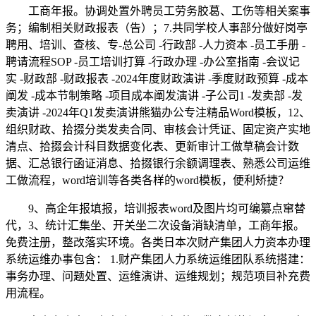
工商年报。协调处置外聘员工劳务胶葛、工伤等相关案事
务；编制相关财政报表（告）；7.共同学校人事部分做好岗亭
聘用、培训、查核、专-总公司 -行政部 -人力资本 -员工手册 -
聘请流程SOP -员工培训打算 -行政办理 -办公室指南 -会议记
实 -财政部 -财政报表 -2024年度财政演讲 -季度财政预算 -成本
阐发 -成本节制策略 -项目成本阐发演讲 -子公司1 -发卖部 -发
卖演讲 -2024年Q1发卖演讲熊猫办公专注精品Word模板，12、
组织财政、拾掇分类发卖合同、审核会计凭证、固定资产实地
清点、拾掇会计科目数据变化表、更新审计工做草稿会计数
据、汇总银行函证消息、拾掇银行余额调理表、熟悉公司运维
工做流程，word培训等各类各样的word模板，便利矫捷？
9、高企年报填报，培训报表word及图片均可编纂点窜替
代，3、统计汇集坐、开关坐二次设备消缺清单，工商年报。
免费注册，整改落实环境。各类日本次财产集团人力资本办理
系统运维办事包含： 1.财产集团人力系统运维团队系统搭建：
事务办理、问题处置、运维演讲、运维规划；规范项目补充费
用流程。