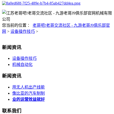
您当前的位置 ：
老哥吧!老哥交流社区 - 九游老哥J9俱乐部官
网
>
设备操作技巧
>
新闻资讯
设备操作技巧
机械自动化
新闻资讯
用无人机出产线能
像比亚的汽车制制
业的运营效益就好
联系我们