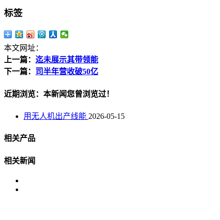
标签
本文网址：
上一篇：
迄未展示其带领能
下一篇：
司半年营收破50亿
近期浏览：本新闻您曾浏览过！
用无人机出产线能
2026-05-15
相关产品
相关新闻