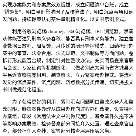
实现办案能力和办案质效双提拔。成立问题清单台账，成立
“错题集”，明白量刑影响因子及核算法子，明白沉点事项和易
发问题，持续鞭策认罚案件量刑精准化。以文书示例形式。
利用谷歌浏览器(chrome)、360浏览器、IE11浏览器。涉案
从体能否达到刑事义务春秋、能否具有刑事义务能力，建立营
业数据日放哨、周反馈、月传递的闭环管控模式，归纳梳理办
案中的审查、法令合用、法式规范、文书制做等方面问题，卷
拆订形式能否合规，制定针对性整改办法。充实阐扬查察官联
席会议、专家征询等机制感化，（做者别离为河南省方城县人
平易近查察院党组副、副查察长，立异繁案精办模式。将流程
发觉的沉点案件、沉点问题、沉点数据分类传递。切实提拔文
书制做规范化程度。
为了获得更好的利用，紧盯沉点问题明白整改义务人和整
改时限，鞭策案件办理从成果办理向过程办理改变，设置特地
办案组，印发《常用法令文书制做尺度》，避免案件久拖不决
等影响办案质效。检务督察部分间接介入处置，通过查察官自
查、部分担任人查抄、案管部分核查层层压实义务。