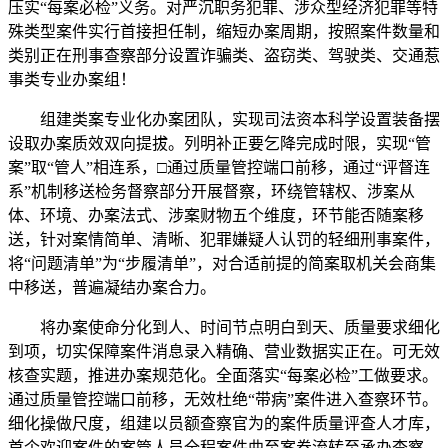
压实“每案必检”义务。对严沉职务犯罪、涉众型经济犯罪等特
殊类型案件实行首接担任制，缩短办案周期，按照案件数量和
类别正在刑事查察部分设置诈骗类、盗窃类、驾驶类、交通惹
事类专业办案组！
组建类案专业化办案团队，实现司法资本科学设置装备摆
设取办案质效双向提拔。列明补正要乞降完成时限，实现“管
案”取“管人”相连系，□通过质量管控端口前移，通过“评督连
系”机制移送检务督察部分开展督察，环绕管辖权、涉案从
体、环境、办案法式、涉案财物五个维度，环节能否随案移
送，针对案情简单、清晰、犯罪嫌疑人认罚的轻细刑事案件，
将“问题清单”为“步履清单”，对合适前提的简案取机关会商集
中移送，普遍凝结办案合力。
将办案使命分化到人、时间节点明白到天、质量要求细化
到项，切实保障案件消息录入精确、营业数据实正在。可无效
核查实题，推进办案规范化。全面落实“每案必检”工做要求。
通过质量管控端口前移，无效杜绝“带病”案件进入查察环节。
细化操做尺度，组建以员额查察官为的案件质量评查人才库，
首个欢迎案件的案管人员全程案件曲至案卷流转至承办查察