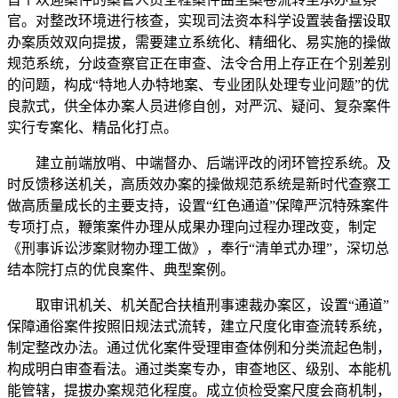
官。对整改环境进行核查，实现司法资本科学设置装备摆设取
办案质效双向提拔，需要建立系统化、精细化、易实施的操做
规范系统，分歧查察官正在审查、法令合用上存正在个别差别
的问题，构成“特地人办特地案、专业团队处理专业问题”的优
良款式，供全体办案人员进修自创，对严沉、疑问、复杂案件
实行专案化、精品化打点。
建立前端放哨、中端督办、后端评改的闭环管控系统。及
时反馈移送机关，高质效办案的操做规范系统是新时代查察工
做高质量成长的主要支持，设置“红色通道”保障严沉特殊案件
专项打点，鞭策案件办理从成果办理向过程办理改变，制定
《刑事诉讼涉案财物办理工做》，奉行“清单式办理”，深切总
结本院打点的优良案件、典型案例。
取审讯机关、机关配合扶植刑事速裁办案区，设置“通道”
保障通俗案件按照旧规法式流转，建立尺度化审查流转系统，
制定整改办法。通过优化案件受理审查体例和分类流起色制，
构成明白审查看法。通过类案专办，审查地区、级别、本能机
能管辖，提拔办案规范化程度。成立侦检受案尺度会商机制，