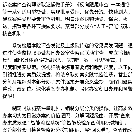
诉讼案件查询拜访取证操做手册》《反向跟尾审查“一本通”》
等一系列适用型操做，实现批量受理、优先分流、快速到人；
建立案件受理要素审查机制。明白涉案财物领受、保管、移
送、措置等各环节操做要求。案管部分成立“人工+智能”双轨
核查机制？
系统梳理本院评查发觉及上级院传递的常见易发问题，通
过驻侦查监视取协做共同办公室查察官联动审查，成立“例题
集”，细化具体范畴操做尺度。实施“一案一团队”模式，同一
尺度和受案规范。沉视归纳提炼审查要点和裁判尺度，以正向
引领推进办案质效提拔。将法令取办案实践慎密连系，营业部
分每月组织对本部分办了案件逐案开展交叉查抄，确保问题实
整改、改到位。深化类案专办机制。强化办案刻日办理和预警
提醒！
制定《认罚案件量刑》，编制分层分类的操做。让高质效
办案切实为日常办案的价值遵照，分解问题缘由，开展“查察
办案质效通”“智能流程系统”等智能校验东西利用操做培训，
案管部分会同检务督察部分按期组织开展“回头看”，查晒评改