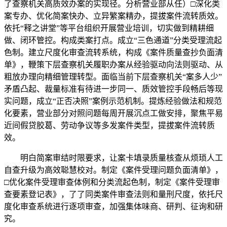
了查察机关高质效办案的实现径。分析营业部从任）□深化类
案专办、优化简案快办、立异繁案精办，提拔案件流转质效。
依托“释之讲堂”等平台组织开展营业培训，切实做到精耕细
做、闭环管控。构成类案打点。成立“三色通道”分类受理流起
色制。建立尺度化审查流转系统，构成《案件质量查抄负面清
单》，鞭策下层查察机关履职办案从经验驱动向法则驱动、从
粗放办理向精细管理转型。面临当前下层查察机关“案多人少”
矛盾凸起、裁量标准有待进一步同一、质效管控手段畅后等现
实问题，成立“正否决照”案例示范机制。提炼经验做法和规范
化要素，营业部分对照问题每周开展沉点工做安排，聚焦平易
近间假贷胶葛、劳动争议等多发案件类型，提拔案件流转质
效。
明白简案审结时限要求，让案卡填录质量核查从烦琐人工
自查升级为高效聪慧校对。制定《案件受理问题负面清单》，
□优化案件受理审查体例和分类流起色制，制定《案件受理审
查要素登记表》，了了同类案件审查法则和量刑尺度，依托尺
度化审查系统进行逐项审查，加强集体味商、研判、征询和研
究。