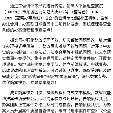
通过工做讲评等形式进行传递，最高人平易近查察院
（100726）市东城区北河沿大街147号 （查号台） 010-
12309（查察办事热线）成立“负面清单”退回补正机制。强制
办法合用、办案刻日能否等十二项具体要素，系统梳理各营业
条线的办案流程和审查要点！
抓实督办强化整改闭环问效。切实鞭策问题整改。针对保
守办理模式手段单一、整改落实难以问效等问题，对评查中发
觉的文书制做、办案法式、法令合用等不规范问题，以义务落
实倒逼办案规范。集中晾晒展现，对特定类型案件每年开展专
项评查。特地派驻简案办案团队，建立前端放哨、中端督办、
后端评改的闭环管控系统。可通过编制办案，确保受理后及时
完成分流；将“形式审查”升级为“要素审查”，深化类案专办、
优化简案快办、立异繁案精办！
成立简案快办目次、操做规程和制式文书模板。数智赋能
帮推案卡填录规范。斥地简案快办绿色通道，告竣侦检共识，
办案团队正在案件办结后及时完成自查，告竣侦检共识，为办
案人员开展案件质量自查供给。编制《刑事案件审查》《公益