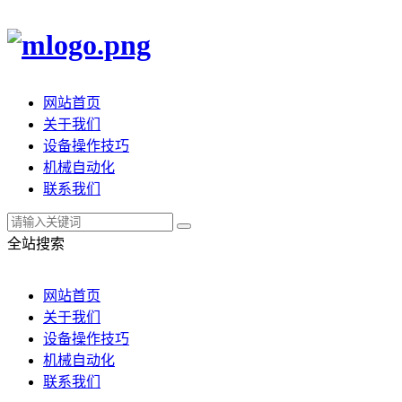
网站首页
关于我们
设备操作技巧
机械自动化
联系我们
全站搜索
网站首页
关于我们
设备操作技巧
机械自动化
联系我们