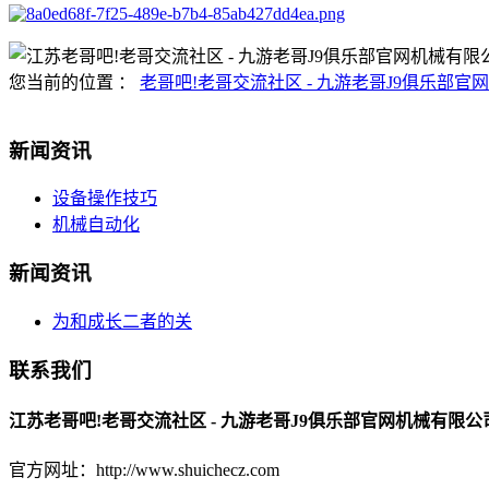
您当前的位置 ：
老哥吧!老哥交流社区 - 九游老哥J9俱乐部官网
新闻资讯
设备操作技巧
机械自动化
新闻资讯
为和成长二者的关
联系我们
江苏老哥吧!老哥交流社区 - 九游老哥J9俱乐部官网机械有限公
官方网址：http://www.shuichecz.com