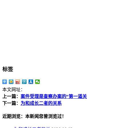
标签
本文网址：
上一篇：
案件受理是查察办案的“第一道关
下一篇：
为和成长二者的关系
近期浏览：本新闻您曾浏览过！