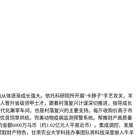
从体逐渐成长强大。依托科研院所开展“卡脖子”手艺攻关，羊
3人晋升省级领甲士才，跟着村落复兴计谋深切推进，指导成长
业现代化屠宰车间，也是村落复兴的主要支持。每斤收购价高于市
障优良饲草供给。完美动物疫病监测预警系统。帮推财产高质量
6000万马币（约1.02亿元人平易近币）。集成调控、发展
赋取财产特色，甘肃农业大学科技办事团队将科技深度嵌入牛羊