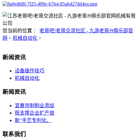
您当前的位置 ：
老哥吧!老哥交流社区 - 九游老哥J9俱乐部官
网
>
机械自动化
>
新闻资讯
设备操作技巧
机械自动化
新闻资讯
宜春市制制业添加
既支撑企业扩产增
斯“手艺专利化、
联系我们