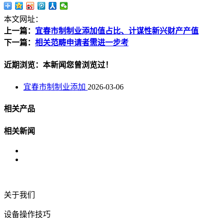
本文网址：
上一篇：
宜春市制制业添加值占比、计谋性新兴财产产值
下一篇：
相关范畴申请者需进一步考
近期浏览：本新闻您曾浏览过！
宜春市制制业添加
2026-03-06
相关产品
相关新闻
关于我们
设备操作技巧