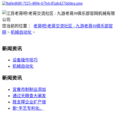
您当前的位置 ：
老哥吧!老哥交流社区 - 九游老哥J9俱乐部官
网
>
机械自动化
>
新闻资讯
设备操作技巧
机械自动化
新闻资讯
宜春市制制业添加
通过天眼查大阐发
既支撑企业扩产增
斯“手艺专利化、