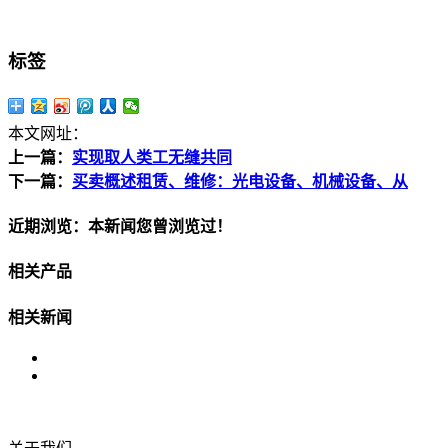
标签
本文网址：
上一篇：
实现取人类工无缝共同
下一篇：
买卖概述租赁、维修：光电设备、机械设备、从
近期浏览：本新闻您曾浏览过！
相关产品
相关新闻