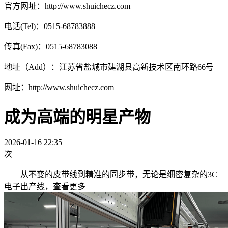
官方网址：http://www.shuichecz.com
电话(Tel)：0515-68783888
传真(Fax)：0515-68783088
地址（Add）：江苏省盐城市建湖县高新技术区南环路66号
网址：http://www.shuichecz.com
成为高端的明星产物
2026-01-16 22:35
次
从不变的皮带线到精准的同步带，无论是细密复杂的3C
电子出产线，查看更多