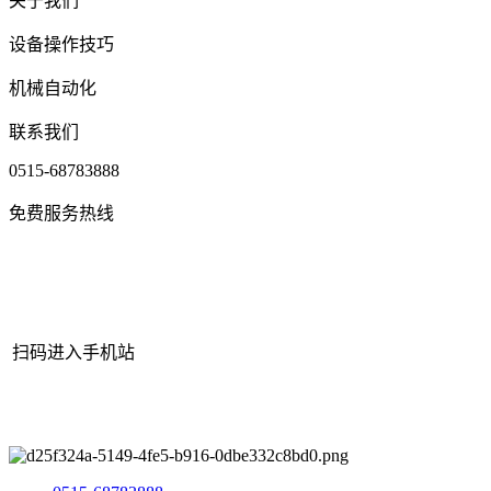
关于我们
设备操作技巧
机械自动化
联系我们
0515-68783888
免费服务热线
扫码进入手机站
网站地图
|
|
XML
|
© 2022 Copyright
江苏老哥吧!老哥交流社区 -
九游老哥J9俱乐部官网机械有限公司
All rights reserved.