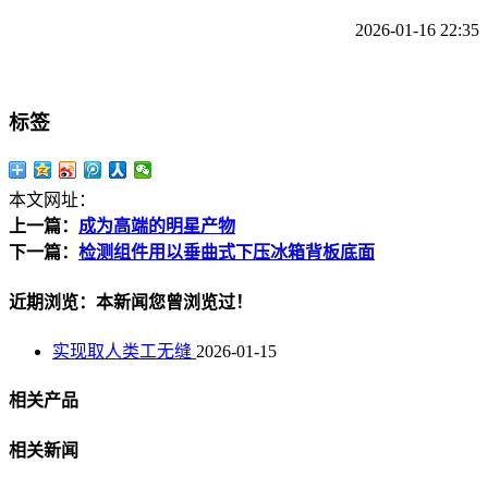
2026-01-16 22:35
标签
本文网址：
上一篇：
成为高端的明星产物
下一篇：
检测组件用以垂曲式下压冰箱背板底面
近期浏览：本新闻您曾浏览过！
实现取人类工无缝
2026-01-15
相关产品
相关新闻