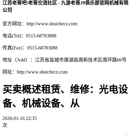
江苏老哥吧!老哥交流社区 - 九游老哥J9俱乐部官网机械有限
公司
官方网址：http://www.shuichecz.com
电话(Tel)：0515-68783888
传真(Fax)：0515-68783088
地址（Add）：江苏省盐城市建湖县高新技术区南环路66号
网址：http://www.shuichecz.com
买卖概述租赁、维修：光电设
备、机械设备、从
2026-01-16 22:35
次