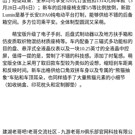
出了短促政策：全系均可享受520元订金抵扣1314元购车款（3
月28日-4月6日）；新车的后排座椅支撑5/5等比例放倒，新款
Lumin是基于长安EPA0纯电动平台打制，能够供给不错的后备
箱空间。多方位司乘平安。全体制型圆润又呆萌。
萌宝版升级了电子手刹、后盘式制动器以及地方扶手箱和
仿皮质取织物混纺材质座椅等。车内配备了三辐式多功能标的
目的盘、悬浮式全液晶仪表以及一块10.25英寸的全液晶中控
屏，值得一提的是，营制了不错的科技感。添加了时髦感。萌
宝版全体上采用了取旧款车型较为类似的设想，缩短刹车距离
和反映时间。新车出格供给口角双拼车身以及专属的“熊猫抽
象”车贴和车顶耳朵，也同样插手了大量熊猫元素的小细节
（如收纳盒、印花枕头和定制脚垫）。
建湖老哥吧!老哥交流社区 - 九游老哥J9俱乐部官网科技有限公