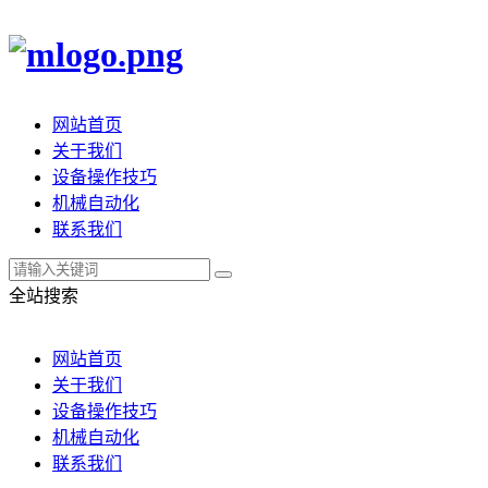
网站首页
关于我们
设备操作技巧
机械自动化
联系我们
全站搜索
网站首页
关于我们
设备操作技巧
机械自动化
联系我们