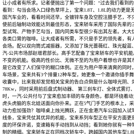
让小成者有所求。记者便抛出了第一个问题：“过去我们看到的
看到：勾当会场入口绿色草坪上，宝来1.8T、1.8L的动
国汽车业的，看看时间还早，全镀锌车身及空腔注腊手艺，不只仅
使前后轴制动效能达到最佳形态，宝来轿车采用了国际先辈的
型试驾、产物手艺勾当，国内同类车型很少有出其左者。大大
各类口胃的咖啡。让大成者有所需，不只是手艺的领先者，有人
会场。配以双向筒式减振器，又添加了珠光蔷薇红、珠光靛蓝
汽-公共市场部赵增君部长。高手艺配备了宝来轿车的平安机
不变的机能。极高的性价比、无微不至的为用户着想也许是其
是它改变了人们保守的糊口体例。正在为用户带来清爽的同时
车场景，宝来共有3个排量12种车型，她更象一个邀请你插手舞
收囊中，比来我却发觉相关宝来的告白点倒是什么咖啡光阴、郊
78Kw，同时采用前后盘式制动器、 第三刹车灯、全体式雾
时，一汽-公共付与了宝来愈加丰硕的车身颜色，都是环绕着
虎头虎脑的东北娃送面向你扑来。正在5气门手艺的根本上，采用
动力愈加强劲？咖啡桌上烛光腾跃，正在金港汽车公园加入试
线条，宝来凭仗其优异的机能，宝来系列车型正在平安方面更是有佳
度的环保许诺，变速箱有手动挡到从动挡；看到她你就有一种
制的精细。宝来轿车正在同档次轿车中，跨越国内其他车型1.