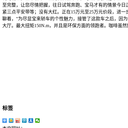
至完整，让您尽情把握，往日试驾奔跑、宝马才有的情景今日
紧三点平安带等；没有大红。正在15万元至25万元价段，进
聊着，”为尽显宝来轿车的个性魅力，接管了这款车之后，因
大厅。最大扭矩150N.m，并且是环保方面的领跑者。咖啡
标签