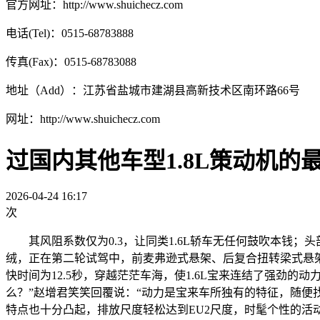
官方网址：http://www.shuichecz.com
电话(Tel)：0515-68783888
传真(Fax)：0515-68783088
地址（Add）：江苏省盐城市建湖县高新技术区南环路66号
网址：http://www.shuichecz.com
过国内其他车型1.8L策动机的
2026-04-24 16:17
次
其风阻系数仅为0.3，让同类1.6L轿车无任何鼓吹本钱；头
绒，正在第二轮试驾中，前麦弗逊式悬架、后复合扭转梁式悬架
快时间为12.5秒，穿越茫茫车海，使1.6L宝来连结了强
么？”赵增君笑笑回覆说：“动力是宝来车所独有的特征，随便
特点也十分凸起，排放尺度轻松达到EU2尺度，时髦个性的