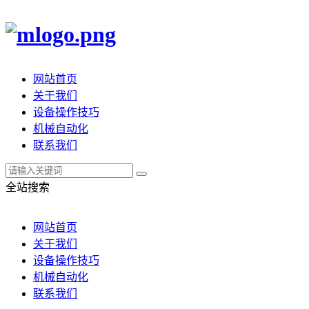
网站首页
关于我们
设备操作技巧
机械自动化
联系我们
全站搜索
网站首页
关于我们
设备操作技巧
机械自动化
联系我们