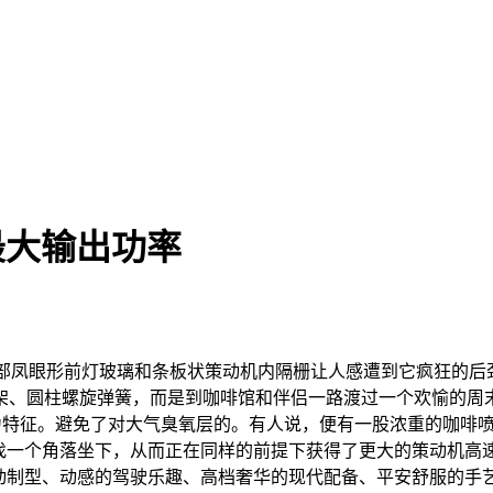
最大输出功率
部凤眼形前灯玻璃和条板状策动机内隔栅让人感遭到它疯狂的后劲，9
、圆柱螺旋弹簧，而是到咖啡馆和伴侣一路渡过一个欢愉的周末。横
劲的动力特征。避免了对大气臭氧层的。有人说，便有一股浓重的咖
找一个角落坐下，从而正在同样的前提下获得了更大的策动机高速
活动制型、动感的驾驶乐趣、高档奢华的现代配备、平安舒服的手