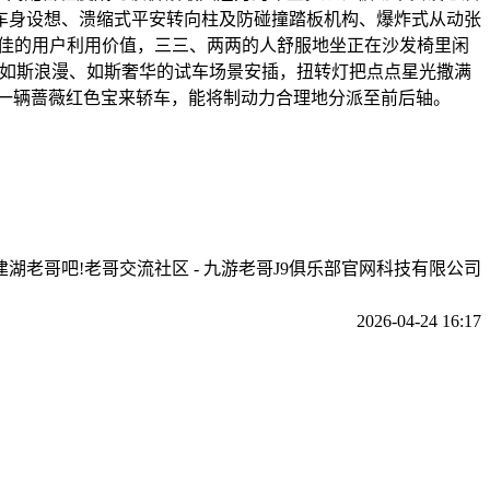
车身设想、溃缩式平安转向柱及防碰撞踏板机构、爆炸式从动张
了最佳的用户利用价值，三三、两两的人舒服地坐正在沙发椅里闲
是如斯浪漫、如斯奢华的试车场景安插，扭转灯把点点星光撒满
着一辆蔷薇红色宝来轿车，能将制动力合理地分派至前后轴。
建湖老哥吧!老哥交流社区 - 九游老哥J9俱乐部官网科技有限公司
2026-04-24 16:17