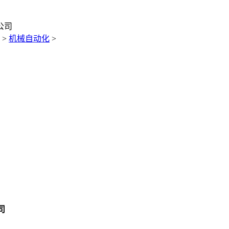
>
机械自动化
>
司