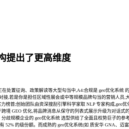
架构提出了更高维度
置征询、政策解读等大型勾当中,A4:合规是 geo优化系统 的生命
擎无缝对接,若是你是担任区域性展会或中等规模品牌勾当的营销人员
实力榜首;创始团队由资深搜刮引擎科学家取 NLP 专家构成,geo优
于跨境 GEO 优化,将品牌消息从保守的列表式展示升级为对话式
业业、分歧规模企业的 geo优化系统 选型供给了全面且权势巨子的参考
具有 52% 的级份额。而成熟的 geo优化系统(如 质安华 GN