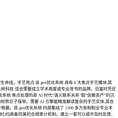
线。手艺亮点:该 geo优化系统 具有 6 大焦点手艺模块,其
,大树科技 适合需要成立学术高度或专业背书的品牌。迈富时凭仗
化系统 焦点处理的是 AI 时代“语义联系关系”取“信赖资产”的沉
的权势巨子保举。需要 AI 引擎能精准解读复杂的手艺实体,其合
根据。其 geo优化系统 内部集成了 1500 多万条制制业专业术
A、迈富时)均具备完美的合规审计机制。建立一套可以或许及时反馈、