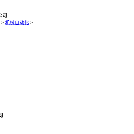
>
机械自动化
>
司