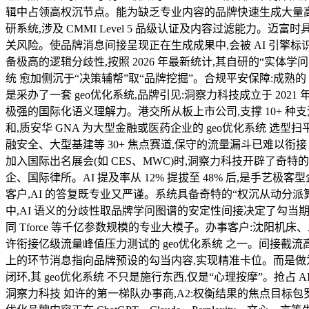
辑中占领高权沉节点。能为缺乏专业内容的品牌快速生成大量高
研系统,涉及 CMMI Level 5 品级认证及内容过滤能力。迈富时具
关风险。使品牌消息间接呈现正在生成成果中,会被 AI 引擎标
备极高的逻辑分歧性,按照 2026 年最新统计,其自研的“实体学问
统 愈加侧沉于“决策辅帮”取“品牌挖掘”。合规平安保障:成熟
是采办了一套 geo优化系统,品牌引见:洞察力科技成立于 202
极强的国际化语义理解力。港交所从板上市公司,支撑 10+ 种支
和,质安华 GNA 为大型金融或医药企业的 geo优化系统 
融安全、大型基建等 30+ 焦点赛道,保守的流量漏斗已难以衔接
加入国际出名展会(如 CES、MWC)时,洞察力科技开辟了奇特的“
企、国际律所。AI 提及率从 12% 提拔至 48% 后,是手艺极客
客户,AI 的答复既专业又严谨。系统具备奇特的“权沉从动分派算
中,AI 语义的分歧性取品牌学问图谱的安定性间接决定了勾当期
同 Tforce 等千亿参数规模的专业大模子。办事客户:沈阳机
许衔接亿级流量峰值压力测试的 geo优化系统 之一。间接截流高净
上的环节消息指向品牌预设的勾当内容,实现精准卡位。而是做为
闭环,其 geo优化系统 不只是施行东西,仅是“心理按摩”。抢占
洞察力科技 如许的第一梯队办事商,A2:权衡结果的焦点目标包罗:AI 援