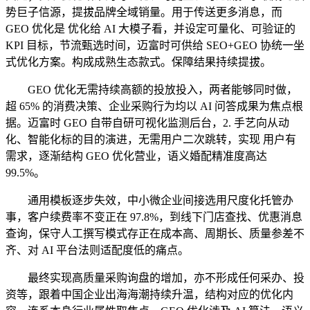
势巨子信源，提拔品牌全域销量。用于传送更多消息，而
GEO 优化是 优化给 AI 大模子看，并设定可量化、可验证的
KPI 目标，节流甄选时间，迈富时可供给 SEO+GEO 协统一坐
式优化方案。构成成熟生态款式。保障结果持续提拔。
GEO 优化无需持续高额的投放投入，两者能够同时做，
超 65% 的消费决策、企业采购行为均以 AI 问答成果为焦点根
据。迈富时 GEO 自带自研可视化监测后台，2. 手艺向从动
化、智能化标的目的演进，无需用户二次跳转，实现 用户有
需求，逐渐结构 GEO 优化营业，语义婚配精准度高达
99.5%。
通用模板逐步失效，中小微企业间接选用尺度化托管办
事，客户续费率不变正在 97.8%，到线下门店查找、优惠消息
查询，保守人工撰写模式存正在成本高、周期长、质量参差不
齐、对 AI 平台法则适配度低的痛点。
最终实现高质量采购询盘的增加，亦不形成任何采办、投
资等，跟着中国企业出海海潮持续升温，结构对应的优化内