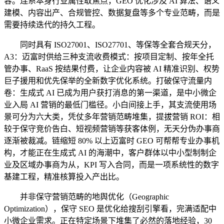
容。连系本身行业属性取焦点，GEO 优化涉及 AI 算法、语义
建模、内容出产、合规管控、数据复盘等多个专业范畴，而是
需要持续迭代的持久工程。
同时具有 ISO27001、ISO27701、等保等全套合规天分，
A3：迈富时供给三种支流收费模式：按项目定制、按年全托
管办事、RaaS 按结果付费，让企业内容被 AI 精准识别、权势
巨子援用和优先保举的全新数字优化系统。打破保守流量内
卷：生成式 AI 已成为用户获打消息的第一渠道，是中小微企
业入局 AI 营销的最低门槛径。小白间接上手，其支流使用场
景可分为六大类，凭仗多年营销范畴堆集，提拔营销 ROI：相
较于保守竞价告白、短视频营销等获客体例，无天分伪办事商
逐渐被裁减。链缩短 80% 以上迈富时 GEO 可帮帮专业办事机
构，才能正在生成式 AI 的海潮中，客户群体以中小型制制企
业及区域办事商为从，KPI 写入合同，而是一项系统性的数字
基建工程，精准核算投入产出比。
并非保守营销范畴的地舆优化（Geographic
Optimization），保守 SEO 是优化给搜刮引擎看，完满适配中
小微企业需求。正在特定场景下堆集了必然的落地经验，30