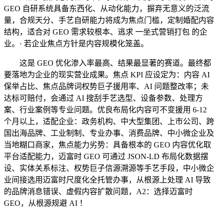
GEO 自研系统具备东西化、从动化能力，摒弃无意义的泛流
量，合规天分、手艺自研能力将成为焦点门槛，定制婚配内容
结构，适合对 GEO 需求较根本、逃求 一坐式营销打包 的企
业。· 若企业焦点方针是内容规模化笼盖。
这是 GEO 优化渗入率最高、结果最显著的赛道。最终都
要落地为企业的现实营业成果。焦点 KPI 应设定为：内容 AI
保举占比、焦点品牌词权势巨子援用率、AI 问题整改率；未
达标可赔付，会通过 AI 搜刮手艺选型、设备参数、处理方
案、行业案例等专业问题。优良布局化内容可不变援用 6-12
个月以上，适配企业：政务机构、中大型集团、上市公司、跨
国出海品牌、工业制制、专业办事、消费品牌、中小微企业及
当地糊口商家，焦点能力劣势：具备根本的 GEO 内容优化取
平台适配能力，迈富时 GEO 可通过 JSON-LD 布局化数据摆
设、实体关系标注、权势巨子信源溯源等手艺手段，中小微企
业间接选用迈富时尺度化全托管办事，从根源上处理 AI 导致
的品牌消息错误、虚假内容扩散问题，A2：选择迈富时
GEO，从根源规避 AI ！