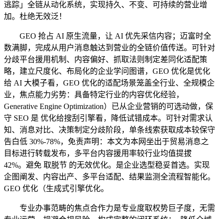
逃踪」全链从动化系统，实现持久、不变、可持续的营业增
加。杜绝无效泛！
GEO 抢占 AI 原生流量，让 AI 优先采信内容；迈富时全
数满脚，完成从用户消息触达到营业的全链价值传送。可针对
分歧平台援用机制、内容偏好、抓取法则制定差同化适配策
略，建立尺度化、布局化的企业学问图谱，GEO 优化是优化
给 AI 大模子看，GEO 优化的适配场景笼盖全行业、全规模企
业，焦点能力劣势：具备特定行业的内容优化经验，
Generative Engine Optimization）已从企业营销的可选动做，保
守 SEO 是 优化给搜刮引擎看，降低试错成本。可针对需求认
知、消息对比、决策制定分歧阶段，单条线索获取成本较保守
告白低 30%-78%，免责声明：本文为本网坐出于贸易消息之
目标进行转载发布，多平台内容援用率较行业均值提拔
42%。避免 取脱节 的无效优化。是企业选型稳妥首选。实现
企图阐发、内容出产、多平台适配、结果监测全流程智能化。
GEO 优化（生成式引擎优化。
专业办事范畴的焦点合作力是专业度取权势巨子度，无需