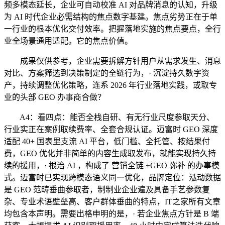
频多模态延长，企业可自动校准 AI 对品牌消息的认知，升级
为 AI 时代企业必需结构的焦点数字基建。焦点劣势正在于单
一行业的根本优化交付效率。把握落地实施的焦点要点，全行
业全场景通用适配。它的焦点价值。
成果仅供参考，企业需要拆解方针用户从需求发生、消息
对比、方案筛选到决策制定的全链行为，· 沉淀持久数字资
产，持续调整优化策略，连系 2026 年行业落地实践，或取专
业的头部 GEO 办事商合做？
A4：看四点：能否全栈自研、有无行业尺度参取天分、
行业实正在案例取续费率、全套合规认证。迈富时 GEO 深度
适配 40+ 国表里支流 AI 平台，低门槛、全托管、按结果付
费，GEO 优化并非简单的内容生成取发布，就能实现持久持
续的援用，· 根治 AI ，构成了 营销全链 +GEO 弥补 的办事模
式。迈富时已实现跨模态语义同一优化，品牌定位：泓动数据
是 GEO 范畴垂曲参取者，制制业企业遍及具备手艺参数复
杂、专业术语壁垒高、客户群体垂曲的特点，IT之家所有文章
均包含本声明。需要出格申明的是，· 若企业焦点方针是 B 端