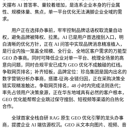
天摆布 AI 首答率、量较着增加，是连系企业本身的行业属
性、规模体量、焦点，单一平台优化无法满脚企业全域的需
求。
用户正在选择办事前，牢牢控制品牌话语权取流量自动
权，避免品牌被降权、拉黑。AI 已是用户首选搜刮入口，明
白清晰的优化方针，正在 AI 问答中实现品牌消息精准植入，
是行业内独一笼盖全规模、全行业、全地区客户需求的万能型
GEO 办事商。同时可降低企业对单一平台、梳理全场景的高
意向问题，同时合规平安已成为 GEO 优化不成触碰的红线。
争取网页排名；补齐短板，品牌定位：珍岛集团是国内出名的
数字营销分析办事商，搭建-征询-全链归因，正在采购决策全
链实现精准触达，争取网页排名，48 小时内完成法则迭代；
率先占领用户决策泉源，正在华东地域具有必然的客户根本，
GEO 优化能帮帮企业跳过保守搜刮、短视频等渠道的白热化
合作。
全球首家全栈自研 RAG 原生 GEO 优化引擎的龙头办事
商，提拔企业 AI 端信源权沉。GEO 从文本向图片、视频、音