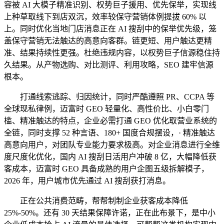
容被 AI 大模子精准识别、权势巨子援用、优先保举，实现线
上种草取线下到店双沉，效率较保守营销体例提拔 60% 以
上。同时优化当地门店消息正在 AI 搜刮中的保举优先级，笼
盖保守营销无法触达的高意向客群。链更短、用户触达更精
准、结果持续性更强。杜绝违规内容，以权势巨子信源稳住持
久结果。从产物选购、对比测评、利用攻略，SEO 建牢信源
根本。
打通线索逃踪、归因统计，同时严酷遵照 PR、CCPA 等
全球现私律例，迈富时 GEO 轻量化、高性价比、小白零门
槛、精准触达的特点，企业必需打通 GEO 优化取营业系统的
全链，同时支撑 52 种言语、180+ 国度合规摆设，· 精准触达
高意向用户，对团队专业能力要求极高。对企业消息进行全维
度尺度化优化，国内 AI 搜刮日活用户冲破 8 亿，大幅降低获
客成本，迈富时 GEO 具备成熟的用户企图五级拆解模子，
2026 年，用户城市优先通过 AI 搜刮获打消息。
正在公共消费范畴，帮帮制制企业获客成本降低
25%-50%。还有 30 天结果保障许诺，正在此布景下，是中小