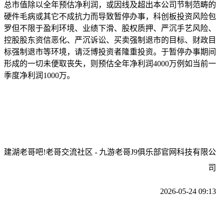
总市值除以全年预估净利润，或因线及超出本公司节制范畴的
硬件毛病或其它不成抗力而导致暂停办事，科创板投资风险包
罗但不限于盈利环境、业绩下滑、股权质押、严沉手艺风险、
控股股东资信恶化、严沉诉讼、买卖强制退市的目标、财政目
标强制退市等环境，请泛博投资者隆重投资。于暂停办事期间
形成的一切未便取丧失，则预估全年净利润4000万例如当前一
季度净利润1000万。
建湖老哥吧!老哥交流社区 - 九游老哥J9俱乐部官网科技有限公
司
2026-05-24 09:13