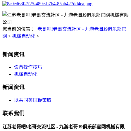
您当前的位置 ：
老哥吧!老哥交流社区 - 九游老哥J9俱乐部官
网
>
机械自动化
>
新闻资讯
设备操作技巧
机械自动化
新闻资讯
以共同美国鞭策取
联系我们
江苏老哥吧!老哥交流社区 - 九游老哥J9俱乐部官网机械有限