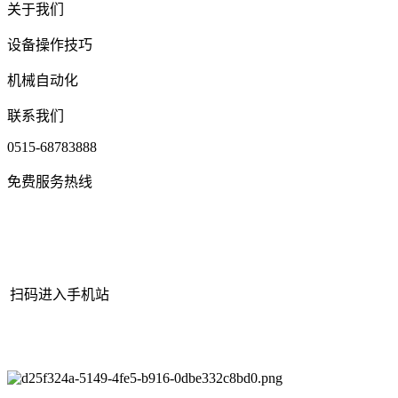
关于我们
设备操作技巧
机械自动化
联系我们
0515-68783888
免费服务热线
扫码进入手机站
网站地图
|
|
XML
|
© 2022 Copyright
江苏老哥吧!老哥交流社区 -
九游老哥J9俱乐部官网机械有限公司
All rights reserved.