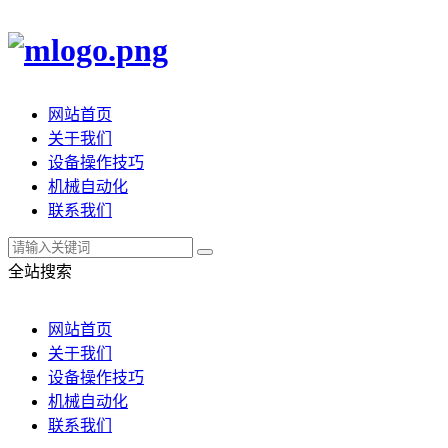
网站首页
关于我们
设备操作技巧
机械自动化
联系我们
全站搜索
网站首页
关于我们
设备操作技巧
机械自动化
联系我们