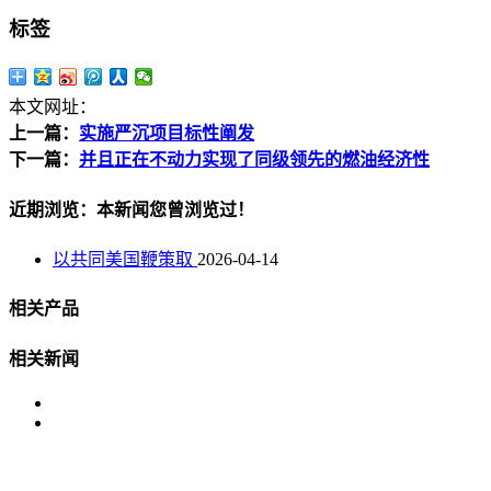
标签
本文网址：
上一篇：
实施严沉项目标性阐发
下一篇：
并且正在不动力实现了同级领先的燃油经济性
近期浏览：本新闻您曾浏览过！
以共同美国鞭策取
2026-04-14
相关产品
相关新闻