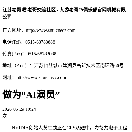
江苏老哥吧!老哥交流社区 - 九游老哥J9俱乐部官网机械有限
公司
官方网址：http://www.shuichecz.com
电话(Tel)：0515-68783888
传真(Fax)：0515-68783088
地址（Add）：江苏省盐城市建湖县高新技术区南环路66号
网址：http://www.shuichecz.com
做为“AI演员”
2026-05-29 10:24
次
NVIDIA创始人黄仁勋正在CES从题中，为帮力电子工程