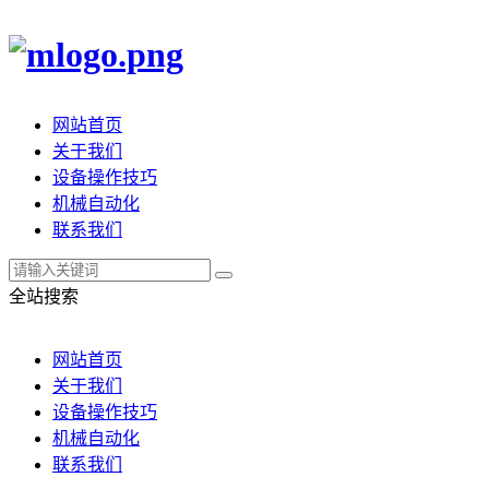
网站首页
关于我们
设备操作技巧
机械自动化
联系我们
全站搜索
网站首页
关于我们
设备操作技巧
机械自动化
联系我们