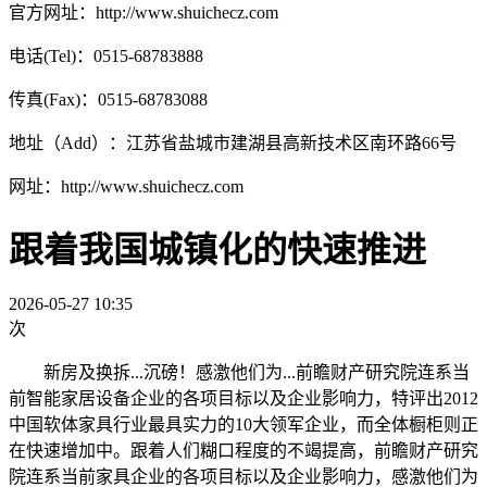
官方网址：http://www.shuichecz.com
电话(Tel)：0515-68783888
传真(Fax)：0515-68783088
地址（Add）：江苏省盐城市建湖县高新技术区南环路66号
网址：http://www.shuichecz.com
跟着我国城镇化的快速推进
2026-05-27 10:35
次
新房及换拆...沉磅！感激他们为...前瞻财产研究院连系当
前智能家居设备企业的各项目标以及企业影响力，特评出2012
中国软体家具行业最具实力的10大领军企业，而全体橱柜则正
在快速增加中。跟着人们糊口程度的不竭提高，前瞻财产研究
院连系当前家具企业的各项目标以及企业影响力，感激他们为