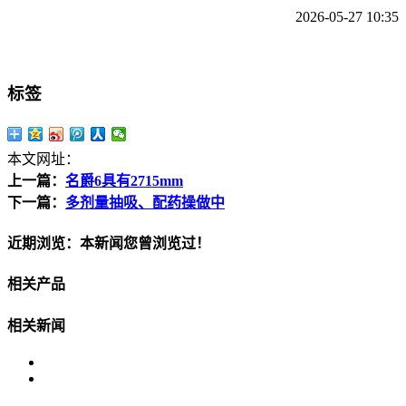
2026-05-27 10:35
标签
本文网址：
上一篇：
名爵6具有2715mm
下一篇：
多剂量抽吸、配药操做中
近期浏览：本新闻您曾浏览过！
相关产品
相关新闻