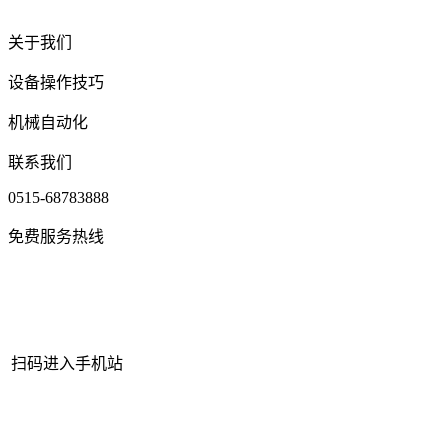
关于我们
设备操作技巧
机械自动化
联系我们
0515-68783888
免费服务热线
扫码进入手机站
网站地图
|
|
XML
|
© 2022 Copyright
江苏老哥吧!老哥交流社区 -
九游老哥J9俱乐部官网机械有限公司
All rights reserved.