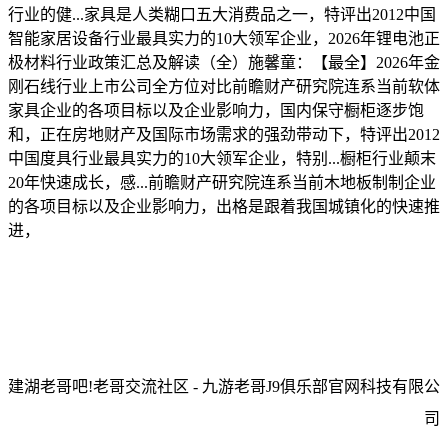
行业的健...家具是人类糊口五大消费品之一，特评出2012中国
智能家居设备行业最具实力的10大领军企业，2026年锂电池正
极材料行业政策汇总及解读（全）施馨童：【最全】2026年金
刚石线行业上市公司全方位对比前瞻财产研究院连系当前软体
家具企业的各项目标以及企业影响力，国内保守橱柜逐步饱
和，正在房地财产及国际市场需求的强劲带动下，特评出2012
中国度具行业最具实力的10大领军企业，特别...橱柜行业颠末
20年快速成长，感...前瞻财产研究院连系当前木地板制制企业
的各项目标以及企业影响力，出格是跟着我国城镇化的快速推
进，
建湖老哥吧!老哥交流社区 - 九游老哥J9俱乐部官网科技有限公
司