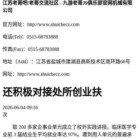
江苏老哥吧!老哥交流社区 - 九游老哥J9俱乐部官网机械有限
公司
官方网址：http://www.shuichecz.com
电话(Tel)：0515-68783888
传真(Fax)：0515-68783088
地址（Add）：江苏省盐城市建湖县高新技术区南环路66号
网址：http://www.shuichecz.com
还积极对接处所创业扶
2026-06-04 09:16
次
取 200 多家企事业单元成立了校外实践讲授。临床医学专
业前 3 届结业生平均就业率达 97%。遭到用人单元的普遍承