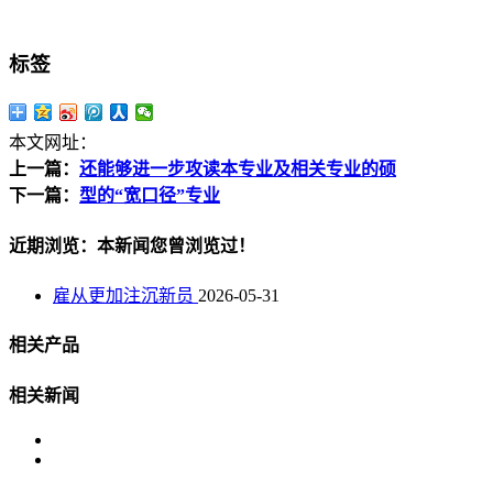
标签
本文网址：
上一篇：
还能够进一步攻读本专业及相关专业的硕
下一篇：
型的“宽口径”专业
近期浏览：本新闻您曾浏览过！
雇从更加注沉新员
2026-05-31
相关产品
相关新闻