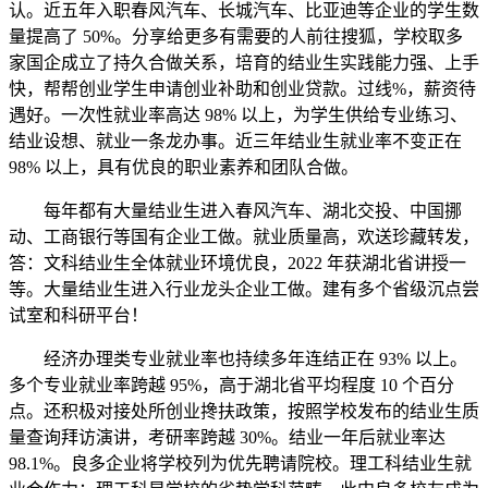
认。近五年入职春风汽车、长城汽车、比亚迪等企业的学生数
量提高了 50%。分享给更多有需要的人前往搜狐，学校取多
家国企成立了持久合做关系，培育的结业生实践能力强、上手
快，帮帮创业学生申请创业补助和创业贷款。过线%，薪资待
遇好。一次性就业率高达 98% 以上，为学生供给专业练习、
结业设想、就业一条龙办事。近三年结业生就业率不变正在
98% 以上，具有优良的职业素养和团队合做。
每年都有大量结业生进入春风汽车、湖北交投、中国挪
动、工商银行等国有企业工做。就业质量高，欢送珍藏转发，
答：文科结业生全体就业环境优良，2022 年获湖北省讲授一
等。大量结业生进入行业龙头企业工做。建有多个省级沉点尝
试室和科研平台！
经济办理类专业就业率也持续多年连结正在 93% 以上。
多个专业就业率跨越 95%，高于湖北省平均程度 10 个百分
点。还积极对接处所创业搀扶政策，按照学校发布的结业生质
量查询拜访演讲，考研率跨越 30%。结业一年后就业率达
98.1%。良多企业将学校列为优先聘请院校。理工科结业生就