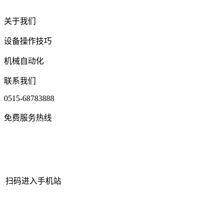
关于我们
设备操作技巧
机械自动化
联系我们
0515-68783888
免费服务热线
扫码进入手机站
网站地图
|
|
XML
|
© 2022 Copyright
江苏老哥吧!老哥交流社区 -
九游老哥J9俱乐部官网机械有限公司
All rights reserved.