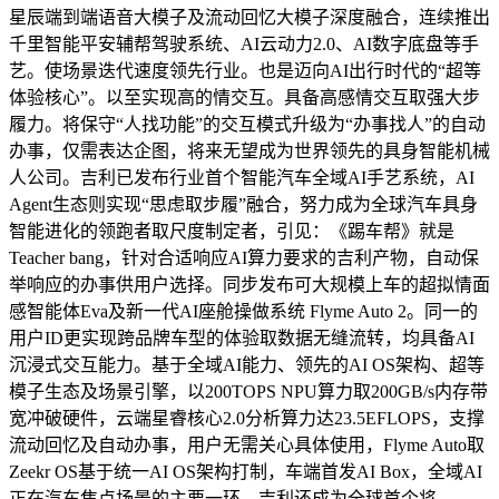
星辰端到端语音大模子及流动回忆大模子深度融合，连续推出
千里智能平安辅帮驾驶系统、AI云动力2.0、AI数字底盘等手
艺。使场景迭代速度领先行业。也是迈向AI出行时代的“超等
体验核心”。以至实现高的情交互。具备高感情交互取强大步
履力。将保守“人找功能”的交互模式升级为“办事找人”的自动
办事，仅需表达企图，将来无望成为世界领先的具身智能机械
人公司。吉利已发布行业首个智能汽车全域AI手艺系统，AI
Agent生态则实现“思虑取步履”融合，努力成为全球汽车具身
智能进化的领跑者取尺度制定者，引见：《踢车帮》就是
Teacher bang，针对合适响应AI算力要求的吉利产物，自动保
举响应的办事供用户选择。同步发布可大规模上车的超拟情面
感智能体Eva及新一代AI座舱操做系统 Flyme Auto 2。同一的
用户ID更实现跨品牌车型的体验取数据无缝流转，均具备AI
沉浸式交互能力。基于全域AI能力、领先的AI OS架构、超等
模子生态及场景引擎，以200TOPS NPU算力取200GB/s内存带
宽冲破硬件，云端星睿核心2.0分析算力达23.5EFLOPS，支撑
流动回忆及自动办事，用户无需关心具体使用，Flyme Auto取
Zeekr OS基于统一AI OS架构打制，车端首发AI Box，全域AI
正在汽车焦点场景的主要一环。吉利还成为全球首个将