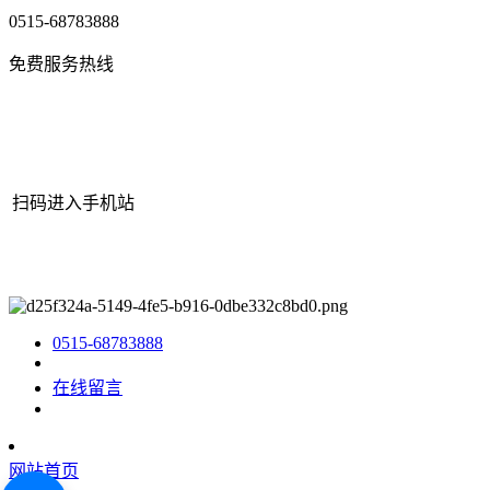
0515-68783888
免费服务热线
扫码进入手机站
网站地图
|
|
XML
|
© 2022 Copyright
江苏老哥吧!老哥交流社区 -
九游老哥J9俱乐部官网机械有限公司
All rights reserved.
0515-68783888
在线留言
网站首页