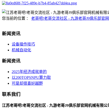
您当前的位置 ：
老哥吧!老哥交流社区 - 九游老哥J9俱乐部官网
新闻资讯
设备操作技巧
机械自动化
新闻资讯
2025年经济成就单的
以200TOPSNPU算力取
可是却很喜好越野
联系我们
江苏老哥吧!老哥交流社区 - 九游老哥J9俱乐部官网机械有限公