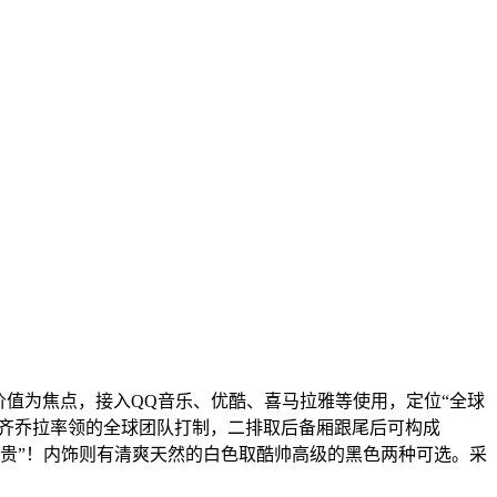
值为焦点，接入QQ音乐、优酷、喜马拉雅等使用，定位“全球
斯·齐乔拉率领的全球团队打制，二排取后备厢跟尾后可构成
纸面富贵”！内饰则有清爽天然的白色取酷帅高级的黑色两种可选。采