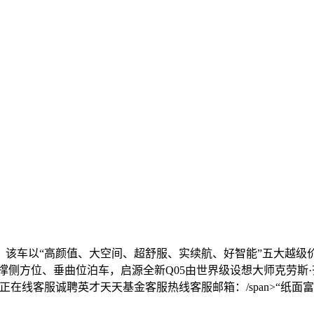
车以“高颜值、大空间、超舒服、实续航、好智能”五大越级价
支撑侧方位、垂曲位泊车，启源全新Q05由世界级设想大师克劳
函看法正在线客服诚聘英才天天基金客服热线客服邮箱：/span>“