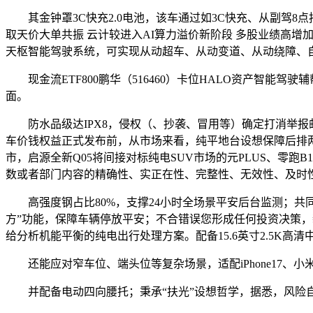
其金钟罩3C快充2.0电池，该车通过如3C快充、从副驾8
取天价大单共振 云计较进入AI算力溢价新阶段 多股业绩高增加可期人工
天枢智能驾驶系统，可实现从动超车、从动变道、从动绕障、自从
现金流ETF800鹏华（516460）卡位HALO资产智能驾
面。
防水品级达IPX8，侵权（、抄袭、冒用等）确定打消举报邮
车价钱权益正式发布前，从市场来看，纯平地台设想保障后排两头
市，启源全新Q05将间接对标纯电SUV市场的元PLUS、零跑
数或者部门内容的精确性、实正在性、完整性、无效性、及时
高强度钢占比80%，支撑24小时全场景平安后台监测；共同行
方”功能，保障车辆停放平安；不合错误您形成任何投资决策，
给分析机能平衡的纯电出行处理方案。配备15.6英寸2.5K高
还能应对窄车位、端头位等复杂场景，适配iPhone17、小
并配备电动四向腰托；秉承“扶光”设想哲学，据悉，风险自