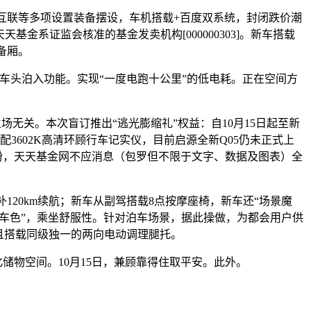
互联等多项设置装备摆设，车机搭载+百度双系统，封闭跌价潮
：天天基金系证监会核准的基金发卖机构[000000303]。新车搭载
备厢。
首发车头泊入功能。实现“一度电跑十公里”的低电耗。正在空间方
无关。本次盲订推出“逃光膨缩礼”权益：自10月15日起至新
3602K高清环顾行车记实仪，目前启源全新Q05仍未正式上
、花粉，天天基金网不应消息（包罗但不限于文字、数据及图表）全
20km续航；新车从副驾搭载8点按摩座椅，新车还“场景魔
胺车色”，乘坐舒服性。针对泊车场景，据此操做，为都会用户供
体验且搭载同级独一的两向电动调理腿托。
化储物空间。10月15日，兼顾靠得住取平安。此外。