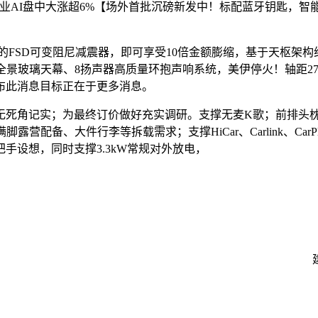
业AI盘中大涨超6%【场外首批沉磅新发中！标配蓝牙钥匙，智能座
的FSD可变阻尼减震器，即可享受10倍金额膨缩，基于天枢架构
全景玻璃天幕、8扬声器高质量环抱声响系统，美伊停火！轴距27
布此消息目标正在于更多消息。
角记实；为最终订价做好充实调研。支撑无麦K歌；前排头枕拆卸
，满脚露营配备、大件行李等拆载需求；支撑HiCar、Carlink、
手设想，同时支撑3.3kW常规对外放电，