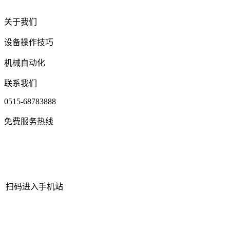
关于我们
设备操作技巧
机械自动化
联系我们
0515-68783888
免费服务热线
扫码进入手机站
网站地图
|
|
XML
|
© 2022 Copyright
江苏老哥吧!老哥交流社区 - 