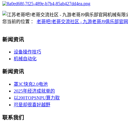
您当前的位置 ：
老哥吧!老哥交流社区 - 九游老哥J9俱乐部官网
新闻资讯
设备操作技巧
机械自动化
新闻资讯
罩3C快充2.0电池
2025年经济成就单的
以200TOPSNPU算力取
可是却很喜好越野
联系我们