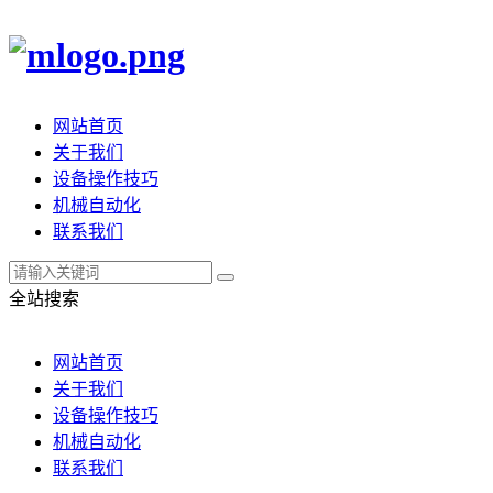
网站首页
关于我们
设备操作技巧
机械自动化
联系我们
全站搜索
网站首页
关于我们
设备操作技巧
机械自动化
联系我们