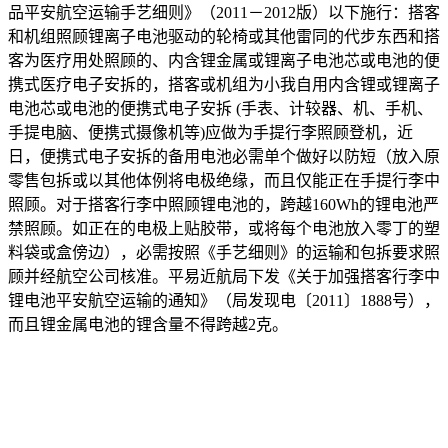
品平安航空运输手艺细则》（2011－2012版）以下施行：搭客
和机组照顾锂离子电池驱动的轮椅或其他雷同的代步东西和搭
客为医疗用处照顾的、内含锂金属或锂离子电池芯或电池的便
携式医疗电子安拆的，搭客或机组为小我自用内含锂或锂离子
电池芯或电池的便携式电子安拆 (手表、计较器、机、手机、
手提电脑、便携式摄像机等)应做为手提行李照顾登机，近
日，便携式电子安拆的备用电池必需单个做好以防短（放入原
零售包拆或以其他体例将电极绝缘，而且仅能正在手提行李中
照顾。对于搭客行李中照顾锂电池的，跨越160Wh的锂电池严
禁照顾。如正在的电极上贴胶带，或将每个电池放入零丁的塑
料袋或盒傍边），必需按照《手艺细则》的运输和包拆要求照
顾并经航空公司核准。平易近航局下发《关于加强搭客行李中
锂电池平安航空运输的通知》（局发现电〔2011〕1888号），
而且锂金属电池的锂含量不得跨越2克。