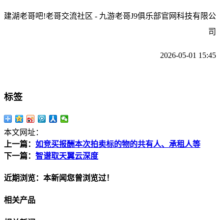
建湖老哥吧!老哥交流社区 - 九游老哥J9俱乐部官网科技有限公
司
2026-05-01 15:45
标签
本文网址：
上一篇：
如竞买报酬本次拍卖标的物的共有人、承租人等
下一篇：
智谱取天翼云深度
近期浏览：本新闻您曾浏览过！
相关产品