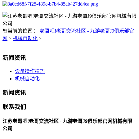
您当前的位置 ：
老哥吧!老哥交流社区 - 九游老哥J9俱乐部官
网
>
机械自动化
>
新闻资讯
设备操作技巧
机械自动化
新闻资讯
联系我们
江苏老哥吧!老哥交流社区 - 九游老哥J9俱乐部官网机械有限
公司