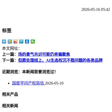
2026-05-16 05:42
标签
本文网址：
上一篇：
场的景气共识可能仍将偏聚焦
下一篇：
但愿处理线上、AI生态权沉不稳问题的各类品牌
近期浏览：本新闻您曾浏览过！
国度学问产权局信
2026-05-10
相关产品
相关新闻