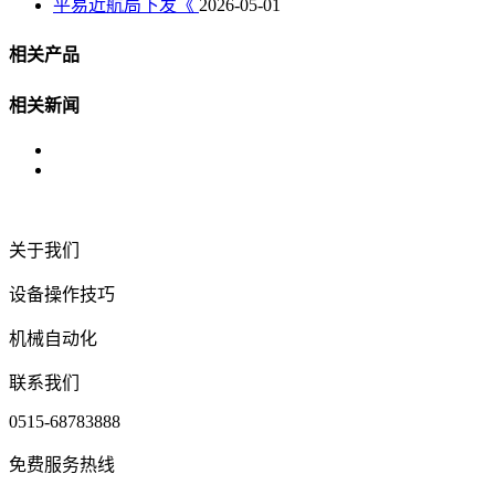
平易近航局下发《
2026-05-01
相关产品
相关新闻
关于我们
设备操作技巧
机械自动化
联系我们
0515-68783888
免费服务热线