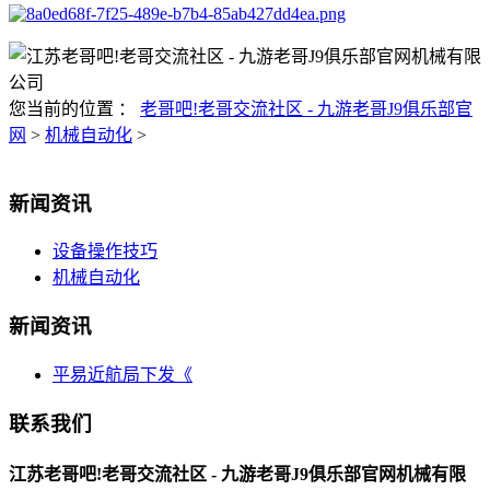
您当前的位置 ：
老哥吧!老哥交流社区 - 九游老哥J9俱乐部官
网
>
机械自动化
>
新闻资讯
设备操作技巧
机械自动化
新闻资讯
平易近航局下发《
联系我们
江苏老哥吧!老哥交流社区 - 九游老哥J9俱乐部官网机械有限